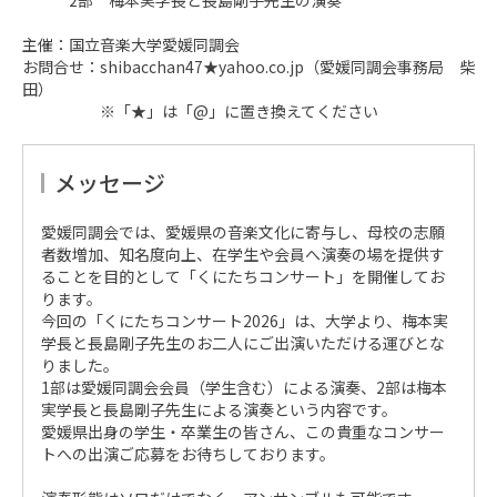
2部 梅本実学長と長島剛子先生の演奏
主催：国立音楽大学愛媛同調会
お問合せ：shibacchan47★yahoo.co.jp（愛媛同調会事務局 柴
田）
※「★」は「@」に置き換えてください
メッセージ
愛媛同調会では、愛媛県の音楽文化に寄与し、母校の志願
者数増加、知名度向上、在学生や会員へ演奏の場を提供す
ることを目的として「くにたちコンサート」を開催してお
ります。
今回の「くにたちコンサート2026」は、大学より、梅本実
学長と長島剛子先生のお二人にご出演いただける運びとな
りました。
1部は愛媛同調会会員（学生含む）による演奏、2部は梅本
実学長と長島剛子先生による演奏という内容です。
愛媛県出身の学生・卒業生の皆さん、この貴重なコンサー
トへの出演ご応募をお待ちしております。