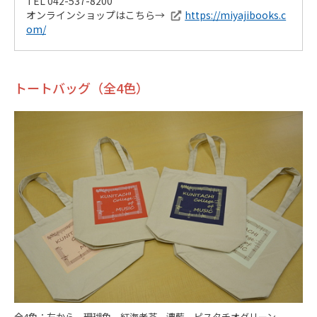
TEL 042-537-8200
オンラインショップはこちら→
https://miyajibooks.c
om/
トートバッグ（全4色）
全4色：左から、珊瑚色、紅海老茶、濃藍、ピスタチオグリーン